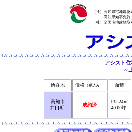
（社）高知県宅地建物
高知県知事免許（
（社）全国宅地建物取
アシスト住
～
所在地
価格
面積
（税込み）
高知市
132.24㎡
成約済
井口町
40.00坪