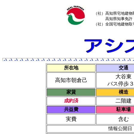
（社）高知県宅地建物
高知県知事免許（
（社）全国宅地建物取
所在地
交通
大谷東
高知市朝倉己
バス停歩
家賃
構造
二階建
成約済
共益費
駐車場
実費
含む
情報公開日