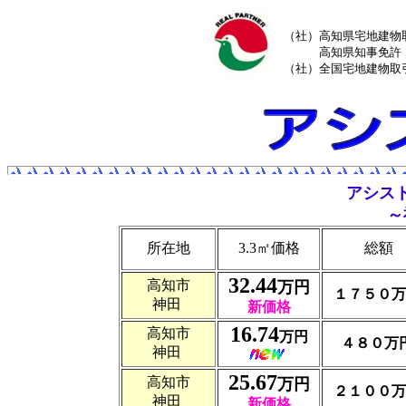
（社）高知県宅地建物
高知県知事免許（
（社）全国宅地建物取
アシス
～
所在地
3.3㎡価格
総額
32.44
高知市
万円
１７５０万
神田
新価格
16.74
高知市
万円
４８０万
神田
25.67
高知市
万円
２１００万
神田
新価格