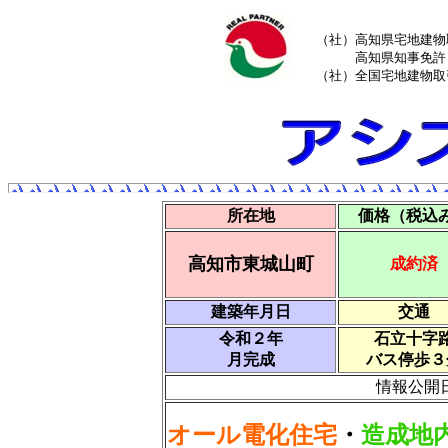
（社）高知県宅地建物
高知県知事免許（
（社）全国宅地建物取
所在地
価格（税込
高知市東城山町
成約済
建築年月日
交通
令和２年
石立十字
月完成
バス停歩３
情報公開
オール電化住宅
・
造成地