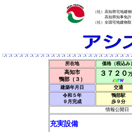
（社）高知県宅地建物
高知県知事免許（
（社）全国宅地建物取
所在地
価格（税込み
高知市
３７２０
鴨部（３）
建築年月日
交通
令和５年
鴨部駅
９月完成
歩９分
情報公開日
充実設備