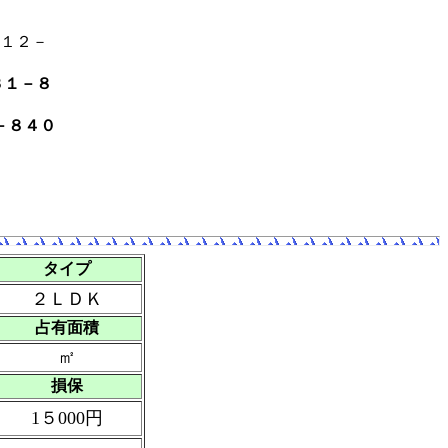
１２－
３１－８
－８４０
タイプ
２ＬＤＫ
占有面積
㎡
損保
1５000円