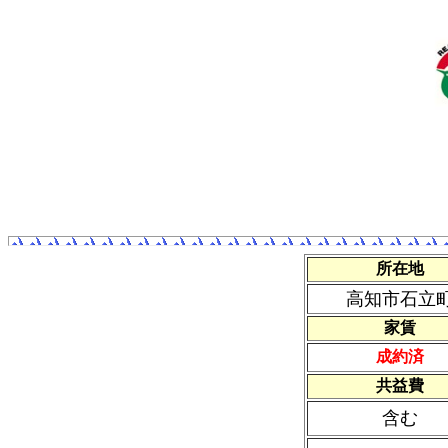
所在地
高知市石立
家賃
成約済
共益費
含む