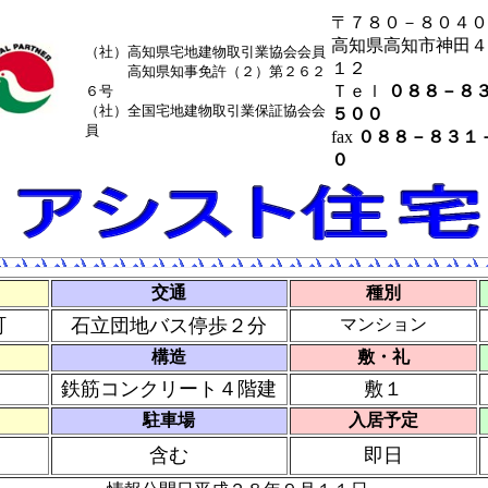
〒７８０－８０４０
高知県高知市神田４
（社）高知県宅地建物取引業協会会員
１２
高知県知事免許（２）第２６２
Ｔｅｌ
０８８－８
６号
（社）全国宅地建物取引業保証協会会
５００
員
fax
０８８－８３１
０
交通
種別
町
石立団地バス停歩２分
マンション
構造
敷・礼
鉄筋コンクリート４階建
敷１
駐車場
入居予定
含む
即日