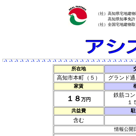
（社）高知県宅地建物
高知県知事免許（
（社）全国宅地建物取
所在地
高知市本町（５）
グランド通
家賃
鉄筋コン
１８
万円
１
共益費
駐
含む
情報公開