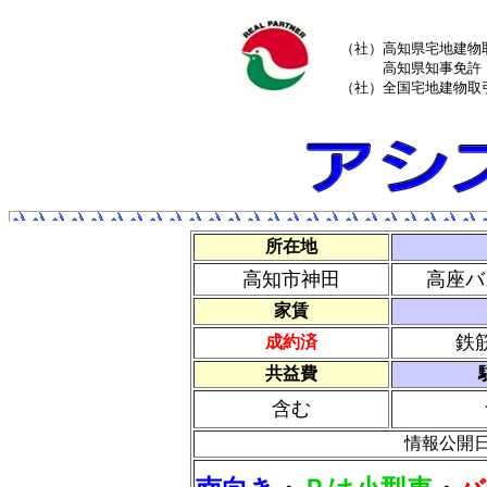
（社）高知県宅地建物
高知県知事免許（
（社）全国宅地建物取
所在地
高知市神田
高座バ
家賃
鉄
成約済
共益費
含む
情報公開