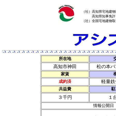
（社）高知県宅地建物
高知県知事免許（
（社）全国宅地建物取
所在地
高知市神田
松の本バ
家賃
軽量鉄
成約済
共益費
駐
３千円
１
情報公開日