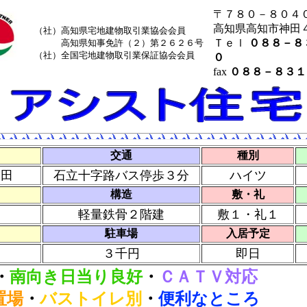
〒７８０－８０４
高知県高知市神田
（社）高知県宅地建物取引業協会会員
Ｔｅｌ
０８８－８
高知県知事免許（２）第２６２６号
（社）全国宅地建物取引業保証協会会員
０
fax
０８８－８３１
交通
種別
神田
石立十字路バス停歩３分
ハイツ
構造
敷・礼
軽量鉄骨２階建
敷１・礼１
駐車場
入居予定
３千円
即日
・
南向き日当り良好
・
ＣＡＴＶ対応
置場
・
バストイレ別
・
便利なところ