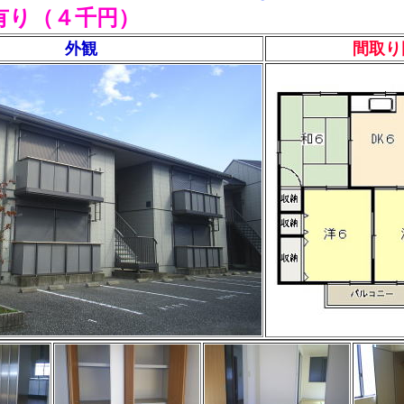
有り（４千円）
外観
間取り