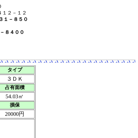
０
４１２－１２
３１－８５０
－８４００
タイプ
３ＤＫ
占有面積
54.03㎡
損保
20000円