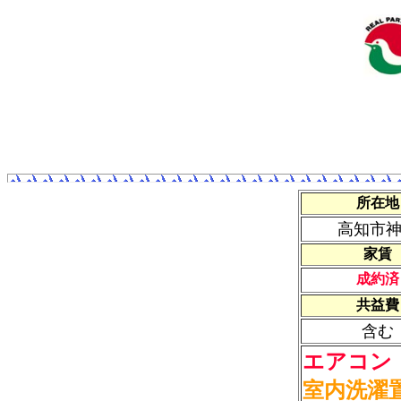
所在地
高知市
家賃
成約済
共益費
含む
エアコン
室内洗濯