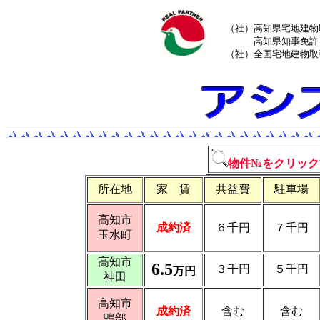
（社）高知県宅地建物
高知県知事免許（
（社）全国宅地建物取
物件№をクリック
所在地
家 賃
共益費
駐車場
高知市
成約済
６千円
７千円
玉水町
高知市
6.5
３千円
５千円
万円
神田
高知市
成約済
含む
含む
鴨部