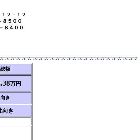
０
４１２－１２
－８５００
－８４００
総額
.38
万円
向き
北向き