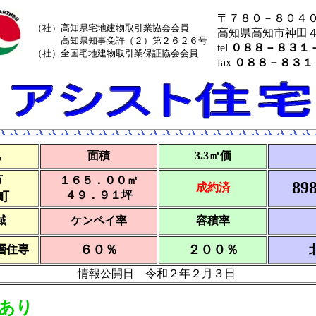
〒７８０－８０４
（社）高知県宅地建物取引業協会会員
高知県高知市神田
高知県知事免許（２）第２６２６号
tel
０８８－８３１
（社）全国宅地建物取引業保証協会会員
fax
０８８－８３１
地
面積
3.3㎡価
市
１６５．００㎡
898
成約済
４９．９１坪
町
域
ケンペイ率
容積率
６０％
２００％
層住専
情報公開日 令和２年２月３日
あり