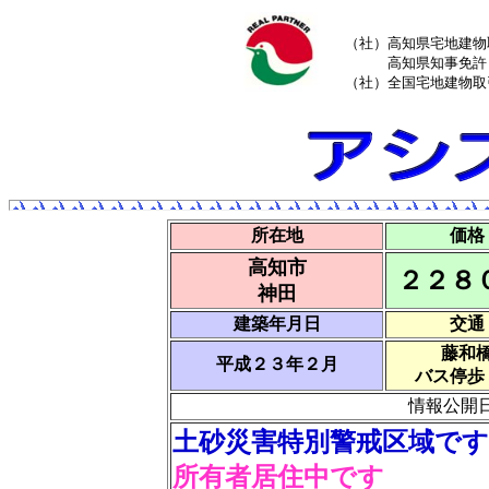
（社）高知県宅地建物
高知県知事免許（
（社）全国宅地建物取
所在地
価格
高知市
２２８
神田
建築年月日
交通
藤和
平成２３年２月
バス停歩
情報公開
土砂災害特別警戒区域です
所有者居住中です