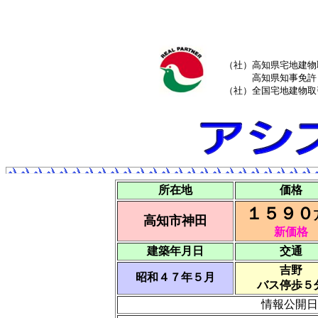
（社）高知県宅地建物
高知県知事免許（
（社）全国宅地建物取
所在地
価格
１５９０
高知市神田
新価格
建築年月日
交通
吉野
昭和４７年５月
バス停歩５
情報公開