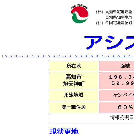
（社）高知県宅地建物
高知県知事免許（
（社）全国宅地建物取
所在地
面積
高知市
１９８．３
５９．９
旭天神町
用途地域
ケンペイ
６０％
第一種住居
情報公開
現状更地