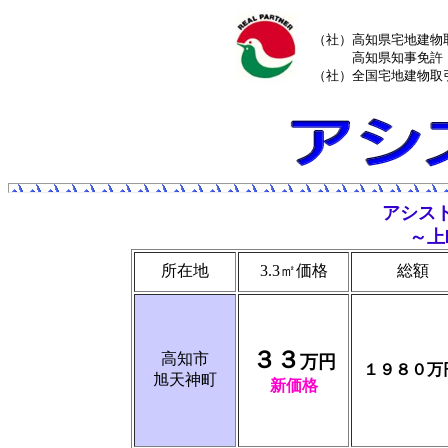
（社）高知県宅地建物
高知県知事免許（
（社）全国宅地建物取
アシス
～上
所在地
3.3㎡価格
総額
３３
高知市
万円
１９８０万
旭天神町
新価格